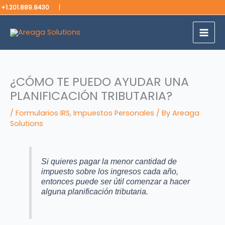
Skip
+1.201.889.8430
to
content
¿CÓMO TE PUEDO AYUDAR UNA
PLANIFICACIÓN TRIBUTARIA?
/
Formularios IRS
,
Impuestos Personales
/ By
Areaga
Solutions
Si quieres pagar la menor cantidad de
impuesto sobre los ingresos cada año,
entonces puede ser útil comenzar a hacer
alguna planificación tributaria.